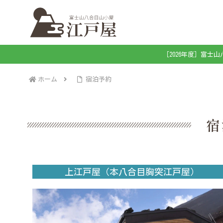
［2026年度］富士山
ホーム
宿泊予約
宿
上江戸屋（本八合目胸突江戸屋）