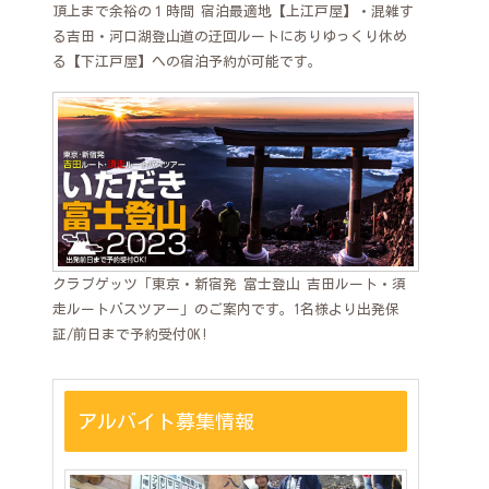
頂上まで余裕の１時間 宿泊最適地【上江戸屋】・混雑す
る吉田・河口湖登山道の迂回ルートにありゆっくり休め
る【下江戸屋】への宿泊予約が可能です。
クラブゲッツ「東京・新宿発 富士登山 吉田ルート・須
走ルートバスツアー」のご案内です。1名様より出発保
証/前日まで予約受付OK!
アルバイト募集情報