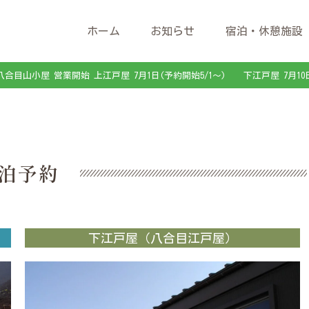
ホーム
お知らせ
宿泊・休憩施設
八合目山小屋 営業開始 上江戸屋 7月1日(予約開始5/1～) 下江戸屋 7月10
泊予約
下江戸屋（八合目江戸屋）